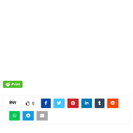
शेयर
0