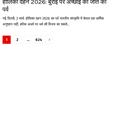
होलिका दहन 2026: बुराई पर अच्छाई की जीत का
पर्व
नई दिल्ली, 2 मार्च: होलिका दहन 2026 का पर्व भारतीय संस्कृति में केवल एक धार्मिक
अनुष्ठान नहीं, बल्कि अधर्म पर धर्म की विजय का सबसे...
Posts
1
2
…
624
pagination