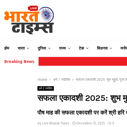
होम
भारत
दुनिया
राज्य
टेक
बिज़नस
मनो
Breaking News
Home
धर्मं / ज्योतिष
सफला एकादशी 2025: शुभ मुहूर्त, पूजा
धर्मं / ज्योतिष
सफला एकादशी 2025: शुभ मुहू
पौष माह की सफला एकादशी पर करें श्री हरि की
by
Live Bharat Times
December 15, 2025
0