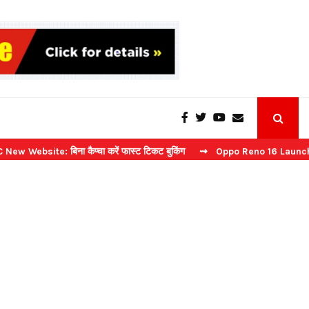
िना कैप्चा करें फास्ट टिकट बुकिंग
⇝ Oppo Reno 16 Launch: 2 जुलाई को भार