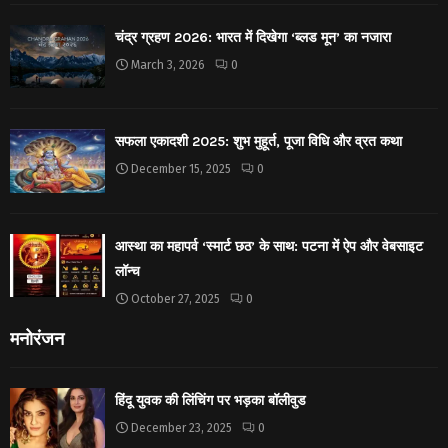
चंद्र ग्रहण 2026: भारत में दिखेगा ‘ब्लड मून’ का नजारा
March 3, 2026
0
सफला एकादशी 2025: शुभ मुहूर्त, पूजा विधि और व्रत कथा
December 15, 2025
0
आस्था का महापर्व ‘स्मार्ट छठ’ के साथ: पटना में ऐप और वेबसाइट
लॉन्च
October 27, 2025
0
मनोरंजन
हिंदू युवक की लिंचिंग पर भड़का बॉलीवुड
December 23, 2025
0