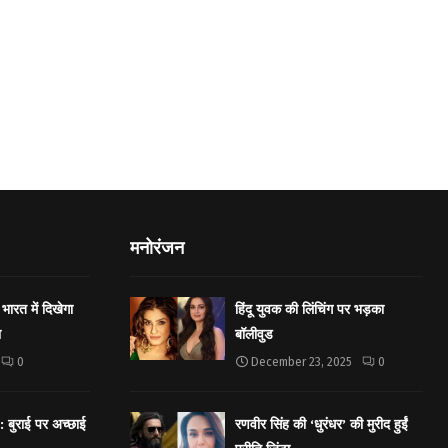
मनोरंजन
भारत में दिखेगा
हिंदू युवक की लिंचिंग पर भड़का
ा
बॉलीवुड
0
December 23, 2025
0
बुराई पर अच्छाई
रणवीर सिंह की ‘धुरंधर’ की मुरीद हुईं