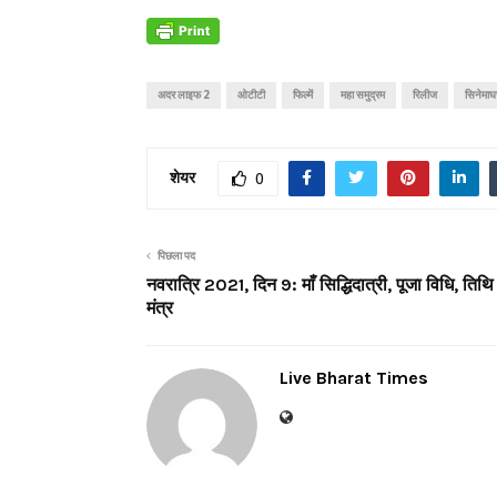
अदर लाइफ 2
ओटीटी
फिल्में
महा समुद्रम
रिलीज
सिनेमाघर
शेयर
0
पिछला पद
नवरात्रि 2021, दिन 9: माँ सिद्धिदात्री, पूजा विधि, तिथ
मंत्र
Live Bharat Times