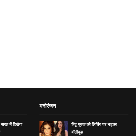
मनोरंजन
भारत में दिखेगा
हिंदू युवक की लिंचिंग पर भड़का
ा
बॉलीवुड