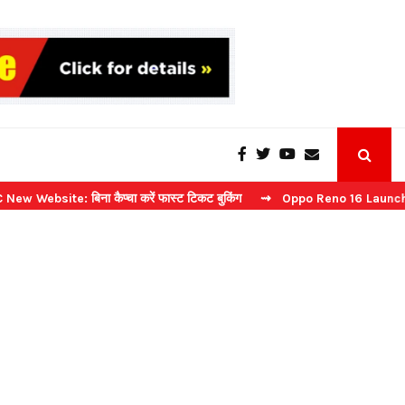
: बिना कैप्चा करें फास्ट टिकट बुकिंग
⇝ Oppo Reno 16 Launch: 2 जुलाई को 