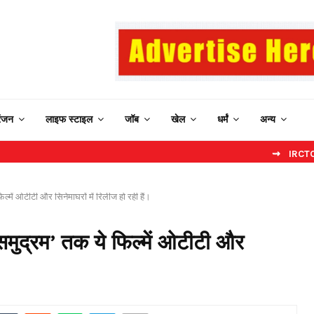
रंजन
लाइफ स्टाइल
जॉब
खेल
धर्मं
अन्य
⇝ IRCTC New Website
्में ओटीटी और सिनेमाघरों में रिलीज हो रही हैं।
मुद्रम’ तक ये फिल्में ओटीटी और
।