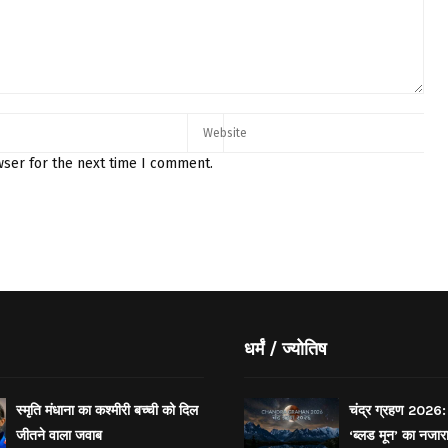
wser for the next time I comment.
धर्मं / ज्योतिष
स्मृति मंधाना का कश्मीरी बच्ची को दिल
चंद्र ग्रहण 2026: 
जीतने वाला जवाब
‘ब्लड मून’ का नजार