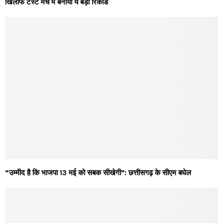
खिलाफ टेस्ट मैच में बनाया ये बड़ा रिकॉर्ड
“उम्मीद है कि भाजपा 13 मई को सबक सीखेगी”: छत्तीसगढ़ के सीएम बघेल