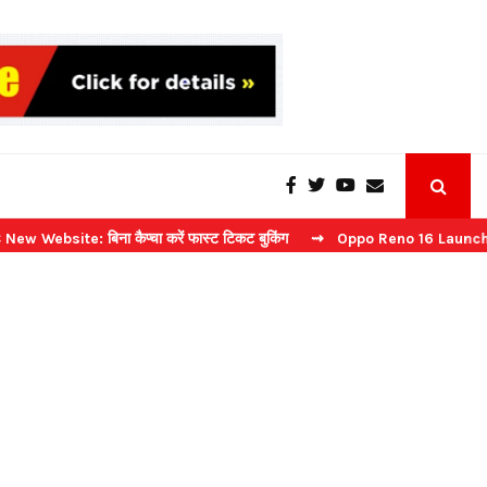
 बिना कैप्चा करें फास्ट टिकट बुकिंग
⇝ Oppo Reno 16 Launch: 2 जुलाई को भ