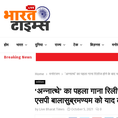
होम
भारत
दुनिया
राज्य
टेक
बिज़नस
मनो
Breaking News
Home
मनोरंजन
‘अन्नात्थे’ का पहला गाना रिलीज होने के बाद
मनोरंजन
‘अन्नात्थे’ का पहला गाना रिल
एसपी बालासुब्रमण्यम को याद
by
Live Bharat Times
October 5, 2021
0