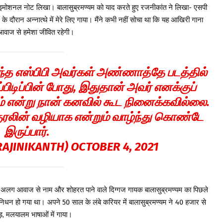
द इमोशनल नोट लिखा। बालासुब्रमण्यम को याद करते हुए रजनीकांत ने लिखा- एसपी
के दौरान अन्नात्थे में मेरे लिए गाया। मैंने कभी नहीं सोचा था कि यह आखिरी गाना
ी आवाज से हमेशा जीवित रहेगी।
ந்த எஸ்பிபி அவர்கள் அண்ணாத்தே படத்தில்
்பிடிப்பின் போது, இதுதான் அவர் எனக்குப்
ம் என்று நான் கனவில் கூட நினைக்கவில்லை.
குரலின் வழியாக என்றும் வாழ்ந்து கொண்டே
இருப்பார்.
RAJINIKANTH)
OCTOBER 4, 2021
नी अलग आवाज से नाम और शोहरत पाने वाले दिग्गज गायक बालासुब्रमण्यम का पिछले
निधन हो गया था। अपने 50 साल के लंबे करियर में बालासुब्रमण्यम ने 40 हजार से
्नड़, मलयालम भाषाओं में गाया।