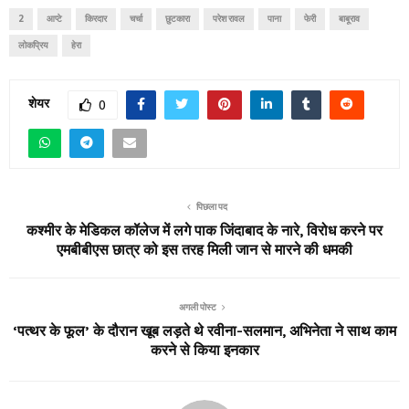
2
आप्टे
किरदार
चर्चा
छुटकारा
परेश रावल
पाना
फेरी
बाबूराव
लोकप्रिय
हेरा
शेयर
0
पिछला पद
कश्मीर के मेडिकल कॉलेज में लगे पाक जिंदाबाद के नारे, विरोध करने पर
एमबीबीएस छात्र को इस तरह मिली जान से मारने की धमकी
अगली पोस्ट
‘पत्थर के फूल’ के दौरान खूब लड़ते थे रवीना-सलमान, अभिनेता ने साथ काम
करने से किया इनकार