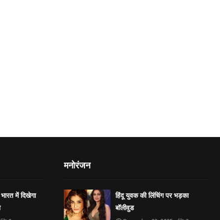
मनोरंजन
भारत में दिखेगा
हिंदू युवक की लिंचिंग पर भड़का
ा
बॉलीवुड