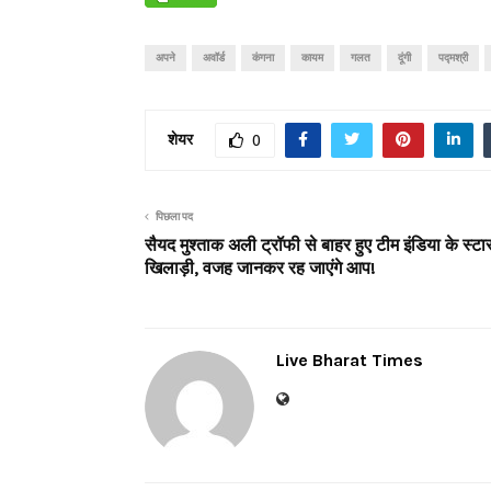
अपने
अवॉर्ड
कंगना
कायम
गलत
दूंगी
पद्मश्री
शेयर
0
पिछला पद
सैयद मुश्ताक अली ट्रॉफी से बाहर हुए टीम इंडिया के स्टा
खिलाड़ी, वजह जानकर रह जाएंगे आप!
Live Bharat Times