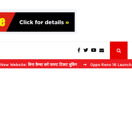
e: बिना कैप्चा करें फास्ट टिकट बुकिंग
⇝ Oppo Reno 16 Launch: 2 जुलाई को