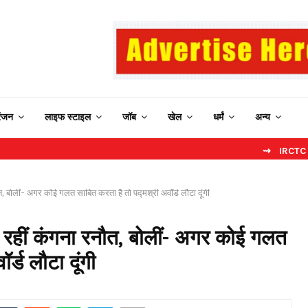
रंजन
लाइफ स्टाइल
जॉब
खेल
धर्मं
अन्य
⇝ IRCTC New Websit
, बोलीं- अगर कोई गलत साबित करता है तो पद्मश्री अवॉर्ड लौटा दूंगी
रहीं कंगना रनौत, बोलीं- अगर कोई गलत
र्ड लौटा दूंगी