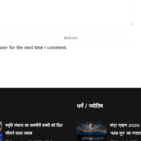
wser for the next time I comment.
धर्मं / ज्योतिष
स्मृति मंधाना का कश्मीरी बच्ची को दिल
चंद्र ग्रहण 2026: 
जीतने वाला जवाब
‘ब्लड मून’ का नजार