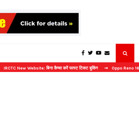
w Website: बिना कैप्चा करें फास्ट टिकट बुकिंग
⇝ Oppo Reno 16 Launch: 2 ज