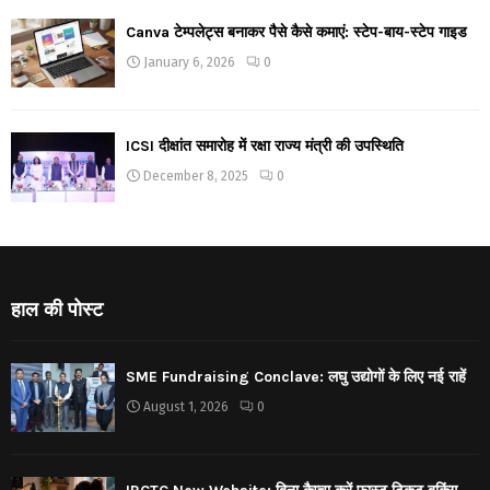
Canva टेम्पलेट्स बनाकर पैसे कैसे कमाएं: स्टेप-बाय-स्टेप गाइड
January 6, 2026
0
ICSI दीक्षांत समारोह में रक्षा राज्य मंत्री की उपस्थिति
December 8, 2025
0
हाल की पोस्ट
SME Fundraising Conclave: लघु उद्योगों के लिए नई राहें
August 1, 2026
0