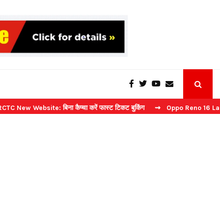
bsite: बिना कैप्चा करें फास्ट टिकट बुकिंग
⇝ Oppo Reno 16 Launch: 2 जुलाई