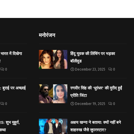
मनोरंजन
भारत में दिखेगा
हिंदू युवक की लिंचिंग पर भड़का
ा
बॉलीवुड
0
December 23, 2025
0
बुराई पर अच्छाई
रणवीर सिंह की ‘धुरंधर’ की मुरीद हुईं
प्रीति जिंटा
0
December 19, 2025
0
शुभ मुहूर्त,
अक्षय खन्ना ने बताया: क्यों नहीं बने
 कथा
शाहरुख जैसे सुपरस्टार?