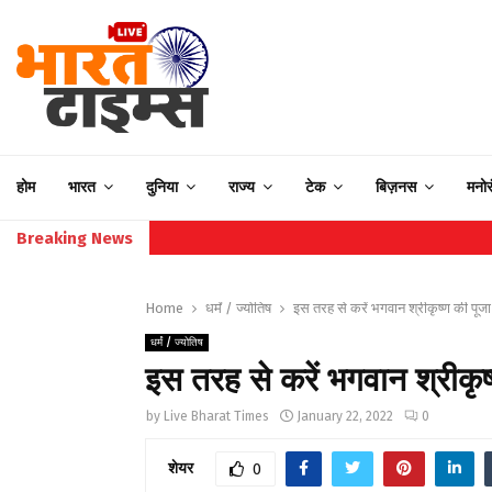
होम
भारत
दुनिया
राज्य
टेक
बिज़नस
मनो
Breaking News
Home
धर्मं / ज्योतिष
इस तरह से करें भगवान श्रीकृष्ण की पूजा
धर्मं / ज्योतिष
इस तरह से करें भगवान श्रीकृष
by
Live Bharat Times
January 22, 2022
0
शेयर
0