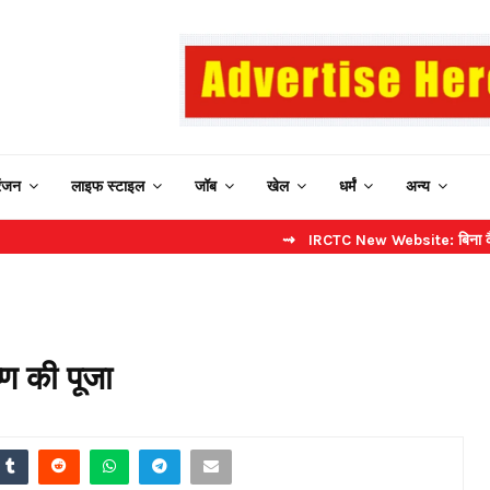
रंजन
लाइफ स्टाइल
जॉब
खेल
धर्मं
अन्य
⇝ IRCTC New Website: बिना कैप्चा करें फा
्ण की पूजा