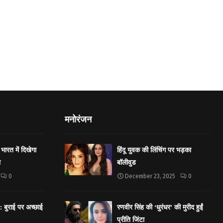
मनोरंजन
भारत में दिखेगा
हिंदू युवक की लिंचिंग पर भड़का
ा
बॉलीवुड
0
December 23, 2025
0
बुराई पर अच्छाई
रणवीर सिंह की ‘धुरंधर’ की मुरीद हुईं
प्रीति जिंटा