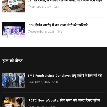
Canva टेम्पलेट्स बनाकर पैसे कैसे कमाएं: स्टेप-बाय-स्टेप गाइड
January 6, 2026
0
ICSI दीक्षांत समारोह में रक्षा राज्य मंत्री की उपस्थिति
December 8, 2025
0
हाल की पोस्ट
SME Fundraising Conclave: लघु उद्योगों के लिए नई राहें
August 1, 2026
0
IRCTC New Website: बिना कैप्चा करें फास्ट टिकट बुकिंग