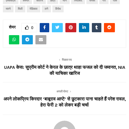
एमबीबीएस
कश्मीर
कॉलेज
छात्र
जान
जिंदाबाद
धमकी
नारे
पाक
मारने
मिली
मेडिकल
लगे
विरोध
शेयर
0
पिछला पद
UAPA केस: सुप्रीम कोर्ट ने केरल के छात्र थाहा फजल को दी जमानत, NIA
की याचिका खारिज
अगली पोस्ट
अपने लोकप्रिय किरदार ‘बाबूराव आप्टे’ से छुटकारा पाना चाहते हैं परेश रावल,
हेरा फेरी 2 को लेकर बड़ी चर्चा