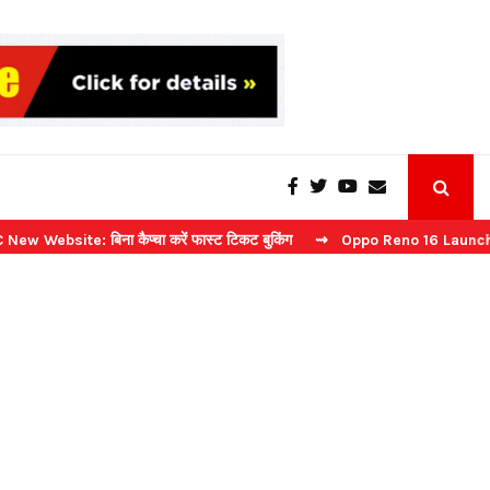
: बिना कैप्चा करें फास्ट टिकट बुकिंग
⇝ Oppo Reno 16 Launch: 2 जुलाई को 