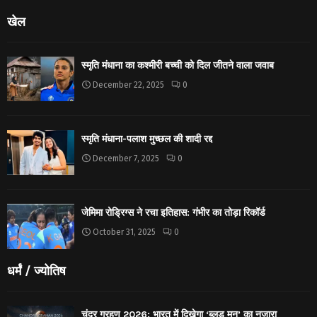
खेल
स्मृति मंधाना का कश्मीरी बच्ची को दिल जीतने वाला जवाब
December 22, 2025
0
स्मृति मंधाना-पलाश मुच्छल की शादी रद्द
December 7, 2025
0
जेमिमा रोड्रिग्स ने रचा इतिहास: गंभीर का तोड़ा रिकॉर्ड
October 31, 2025
0
धर्मं / ज्योतिष
चंद्र ग्रहण 2026: भारत में दिखेगा ‘ब्लड मून’ का नजारा