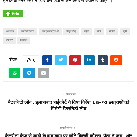
इलाके के इनर स्टेशनों और बस डिपो से कनेक्टिविटी बेहतर हो जाएगी।
आर्थिक
कनेक्टिविटी
गंगा एक्सप्रेस-वे
पीएम मोदी
बढ़ेगी
बोले
मिलेगी
यूपी
रफ्तार
विकास
शेयर
0
पिछला पद
मैटरनिटी लीव : इलाहाबाद हाईकोर्ट ने दिया निर्देश, UG-PG छात्राओं को
मिलेगी मैटरनिटी लीव
अगली पोस्ट
कैटरीना कैफ से शादी के बाद काम पर लौटे विक्की कौशल, फैंस ने पूछा- और