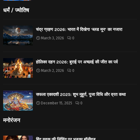
धर्मं / ज्योतिष
चंद्र ग्रहण 2026: भारत में दिखेगा ‘ब्लड मून’ का नजारा
March 3, 2026
0
होलिका दहन 2026: बुराई पर अच्छाई की जीत का पर्व
March 2, 2026
0
सफला एकादशी 2025: शुभ मुहूर्त, पूजा विधि और व्रत कथा
December 15, 2025
0
मनोरंजन
हिंदू युवक की लिंचिंग पर भड़का बॉलीवुड