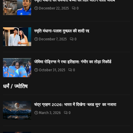
स्मृति मंधाना का कश्मीरी बच्ची को दिल जीतने वाला जवाब
December 22, 2025
0
स्मृति मंधाना-पलाश मुच्छल की शादी रद्द
December 7, 2025
0
जेमिमा रोड्रिग्स ने रचा इतिहास: गंभीर का तोड़ा रिकॉर्ड
October 31, 2025
0
धर्मं / ज्योतिष
चंद्र ग्रहण 2026: भारत में दिखेगा ‘ब्लड मून’ का नजारा
March 3, 2026
0