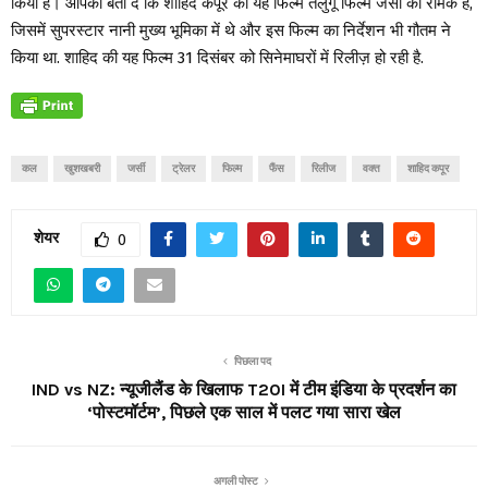
किया है। आपको बता दें कि शाहिद कपूर की यह फिल्म तेलुगू फिल्म जर्सी की रीमेक है,
जिसमें सुपरस्टार नानी मुख्य भूमिका में थे और इस फिल्म का निर्देशन भी गौतम ने
किया था. शाहिद की यह फिल्म 31 दिसंबर को सिनेमाघरों में रिलीज़ हो रही है.
कल
खुशखबरी
जर्सी
ट्रेलर
फिल्म
फैंस
रिलीज
वक्त
शाहिद कपूर
शेयर
0
पिछला पद
IND vs NZ: न्यूजीलैंड के खिलाफ T20I में टीम इंडिया के प्रदर्शन का
‘पोस्टमॉर्टम’, पिछले एक साल में पलट गया सारा खेल
अगली पोस्ट