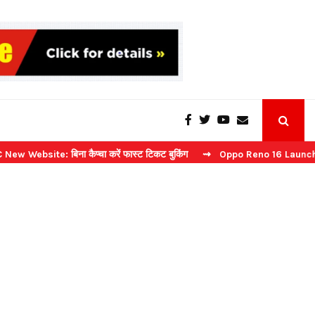
 बिना कैप्चा करें फास्ट टिकट बुकिंग
⇝ Oppo Reno 16 Launch: 2 जुलाई को भ