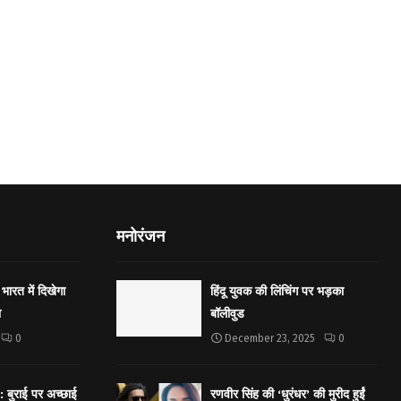
मनोरंजन
भारत में दिखेगा
हिंदू युवक की लिंचिंग पर भड़का
ा
बॉलीवुड
0
December 23, 2025
0
बुराई पर अच्छाई
रणवीर सिंह की ‘धुरंधर’ की मुरीद हुईं