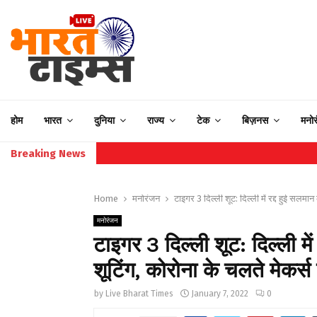
होम
भारत
दुनिया
राज्य
टेक
बिज़नस
मनो
Breaking News
Home
मनोरंजन
टाइगर 3 दिल्ली शूट: दिल्ली में रद्द हुई सलम
मनोरंजन
टाइगर 3 दिल्ली शूट: दिल्ली म
शूटिंग, कोरोना के चलते मेकर्स
by
Live Bharat Times
January 7, 2022
0