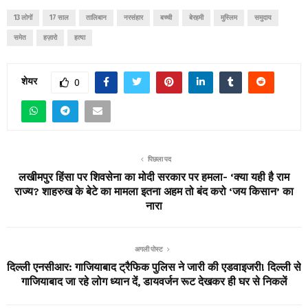
13 लोगों
17 साल
तालिबान
नरसंहार
बच्ची
बेरहमी
मुस्लिम
समुदाय
समेत
हज़ारो
हत्या
शेयर
0
पिछला पद
लखीमपुर हिंसा पर शिवसेना का मोदी सरकार पर हमला- ‘क्या यही है राम
राज्य? शाहरुख के बेटे का मामला इतना अहम तो बंद करो ‘जय किसान’ का
नारा
अगली पोस्ट
दिल्ली एनसीआर: गाजियाबाद ट्रैफिक पुलिस ने जारी की एडवाइजरी! दिल्ली से
गाजियाबाद जा रहे लोग ध्यान दें, डायवर्जन रूट देखकर ही घर से निकलें