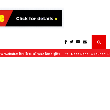
िना कैप्चा करें फास्ट टिकट बुकिंग
⇝ Oppo Reno 16 Launch: 2 जुलाई को भार