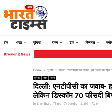
होम
भारत
दुनिया
राज्य
टेक
बिज़नस
मनो
Breaking News
Home
दुनिया
दिल्ली: एनटीपीसी का जवाब- हम दिल्ली को पूरी 
दुनिया
भारत
राज्य
दिल्ली: एनटीपीसी का जवाब- हम 
लेकिन डिस्कॉम 70 फीसदी बिज
by
Live Bharat Times
October 13, 2021
0