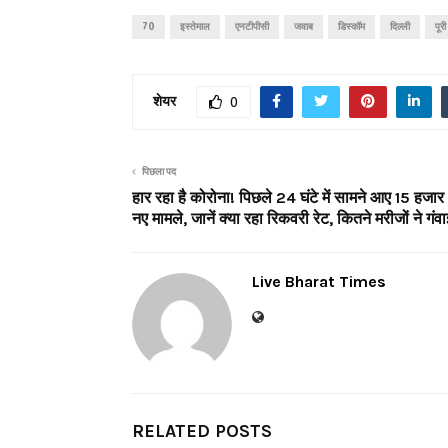
70
इस्तेमाल
एनटीपीसी
जवाब
डिस्कॉम
दिल्ली
पूरी
शेयर
0
पिछला पद
हार रहा है कोरोना! पिछले 24 घंटे में सामने आए 15 हज
नए मामले, जानें क्या रहा रिकवरी रेट, कितने मरीजों ने गंव
Live Bharat Times
RELATED POSTS