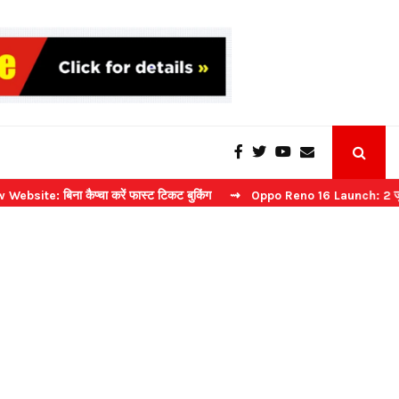
ा कैप्चा करें फास्ट टिकट बुकिंग
⇝ Oppo Reno 16 Launch: 2 जुलाई को भारत 