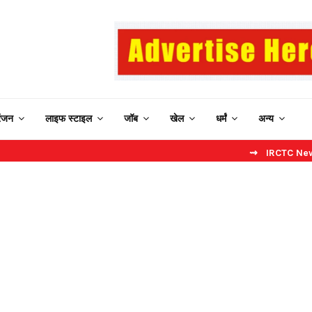
रंजन
लाइफ स्टाइल
जॉब
खेल
धर्मं
अन्य
⇝ IRCTC New Website: बिन