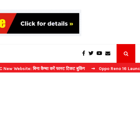
: बिना कैप्चा करें फास्ट टिकट बुकिंग
⇝ Oppo Reno 16 Launch: 2 जुलाई को 