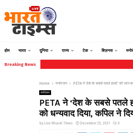
होम
भारत
दुनिया
राज्य
टेक
बिज़नस
मनो
Breaking News
Home
मनोरंजन
PETA ने ‘देश के सबसे पतले हाथी’ की जान बच
मनोरंजन
PETA ने ‘देश के सबसे पतले ह
को धन्यवाद दिया, कपिल ने दि
by
Live Bharat Times
December 25, 2021
0