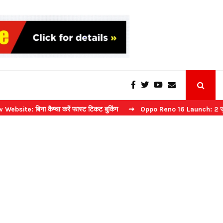
ना कैप्चा करें फास्ट टिकट बुकिंग
⇝ Oppo Reno 16 Launch: 2 जुलाई को भारत