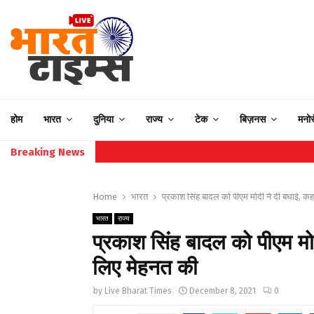
होम
भारत
दुनिया
राज्य
टेक
बिज़नस
मनो
Breaking News
Home
भारत
प्रकाश सिंह बादल को पीएम मोदी ने दी बधाई, कह
भारत
राज्य
प्रकाश सिंह बादल को पीएम मो
लिए मेहनत की
by
Live Bharat Times
December 8, 2021
0