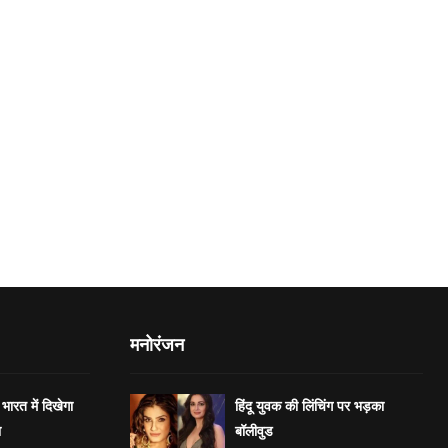
मनोरंजन
भारत में दिखेगा
हिंदू युवक की लिंचिंग पर भड़का
ा
बॉलीवुड