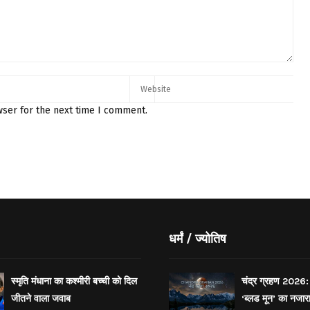
wser for the next time I comment.
धर्मं / ज्योतिष
स्मृति मंधाना का कश्मीरी बच्ची को दिल
चंद्र ग्रहण 2026: 
जीतने वाला जवाब
‘ब्लड मून’ का नजार