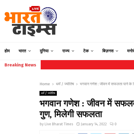
होम
भारत
दुनिया
राज्य
टेक
बिज़नस
मनो
Breaking News
Home
धर्मं / ज्योतिष
भगवान गणेश : जीवन में सफलता पाने के 
धर्मं / ज्योतिष
भगवान गणेश : जीवन में सफलता
गुण, मिलेगी सफलता
by
Live Bharat Times
January 14, 2022
0