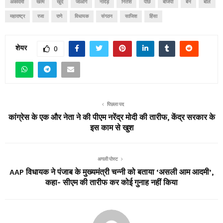
अकादमी
खत्म
खुद
जाओगे
नांदेड़
नितेश
पीछे
बीजेपी
बैन
बोले
महाराष्ट्र
रजा
राणे
विधायक
संगठन
साजिश
हिंसा
शेयर
0
पिछला पद
कांग्रेस के एक और नेता ने की पीएम नरेंद्र मोदी की तारीफ, केंद्र सरकार के
इस काम से खुश
अगली पोस्ट
AAP विधायक ने पंजाब के मुख्यमंत्री चन्नी को बताया ‘असली आम आदमी’,
कहा- सीएम की तारीफ कर कोई गुनाह नहीं किया