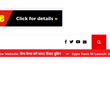
िना कैप्चा करें फास्ट टिकट बुकिंग
⇝ Oppo Reno 16 Launch: 2 जुलाई को भार