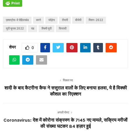
एक्सप्रेस-वे रोहिलखंड
करने
जोड़ेगा
तैयारी
बीजेपी
मिशन-2022
यूपी चुनाव 2022
राह
श्चिमी यूपी
सियासी
शेयर
0
पिछला पद
शादी के बाद कैटरीना कैफ ने ससुराल वालों के लिए बनाया हलवा, ये है विक्की
कौशल का रिएक्शन
अगली पोस्ट
Coronavirus: देश में कोरोना संक्रमण के 7145 नए मामले, सक्रिय मरीजों
की संख्या घटकर 84 हज़ार हुई