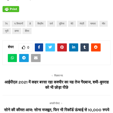
14
4 किसानों
8
केंद्रीय
दर्ज
पुलिस
बेटे
मंत्री
मामला
मौत
यूपी
हत्या
हिंसा
शेयर
0
पिछला पद
आईपीएल 2021 में कहर बरसा रहा कश्मीर का यह तेज गेंदबाज, शमी-बुमराह
को भी छोड़ा पीछे
अगली पोस्ट
सोने की कीमत आज: सोना मजबूत, फिर भी रिकॉर्ड ऊंचाई से 10,000 रुपये