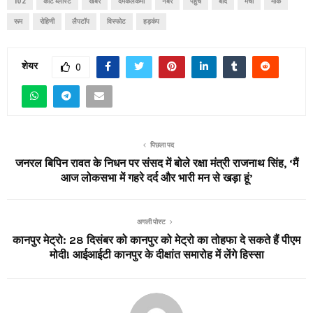
102
कोर्ट ब्लास्ट
खबर
दमकलकर्मी
नंबर
पहुंचे
बाद
मचा
मौके
रूम
रोहिणी
लैपटॉप
विस्फोट
हड़कंप
शेयर
0
पिछला पद
जनरल बिपिन रावत के निधन पर संसद में बोले रक्षा मंत्री राजनाथ सिंह, ‘मैं
आज लोकसभा में गहरे दर्द और भारी मन से खड़ा हूं’
अगली पोस्ट
कानपुर मेट्रो: 28 दिसंबर को कानपुर को मेट्रो का तोहफा दे सकते हैं पीएम
मोदी! आईआईटी कानपुर के दीक्षांत समारोह में लेंगे हिस्सा