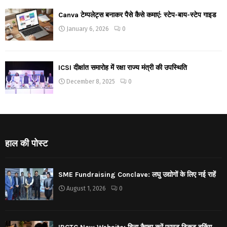
Canva टेम्पलेट्स बनाकर पैसे कैसे कमाएं: स्टेप-बाय-स्टेप गाइड
January 6, 2026
0
ICSI दीक्षांत समारोह में रक्षा राज्य मंत्री की उपस्थिति
December 8, 2025
0
हाल की पोस्ट
SME Fundraising Conclave: लघु उद्योगों के लिए नई राहें
August 1, 2026
0