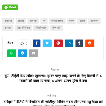
अटल जी
अध्याय
कार्य भूमि
नए
नानाजी देशमुख
प्रदेश
बताया
बलरामपुर
शुरुआत
सरयू परियोजना
सिंचाई क्रांति
सीएम योगी
शेयर
0
पिछला पद
यूपी-टीईटी पेपर लीक: खुलासा! प्रश्न पत्र टाइप करने के लिए दिल्ली से 4
छात्रों को काम पर रखा, 4 अलग-अलग प्रेस में छपा
अगली पोस्ट
हरिद्वार में बेटियों ने विसर्जित की सीडीएस बिपिन रावत और पत्नी मधुलिका की