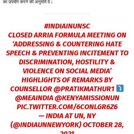
का उपयोग करने की अनुमति दें।
#INDIAINUNSC
CLOSED ARRIA FORMULA MEETING ON
‘ADDRESSING & COUNTERING HATE
SPEECH & PREVENTING INCITEMENT TO
DISCRIMINATION, HOSTILITY &
VIOLENCE ON SOCIAL MEDIA’
HIGHLIGHTS OF REMARKS BY
COUNSELLOR
@PRATIKMATHUR1
@MEAINDIA
@KENYAMISSIONUN
PIC.TWITTER.COM/6CONLGR6Z6
— INDIA AT UN, NY
(@INDIAUNNEWYORK)
OCTOBER 28,
2021