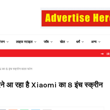
रंजन
लाइफ स्टाइल
जॉब
खेल
धर्मं
अन्य
⇝ IRCTC New Web
i का 8 इंच स्क्रीन वाला फोन
ेने आ रहा है Xiaomi का 8 इंच स्क्रीन