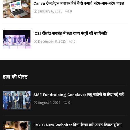
Canva टेम्पलेट्स बनाकर पैसे कैसे कमाएं: स्टेप-बाय-स्टेप गाइड
January 6, 2026
0
ICSI दीक्षांत समारोह में रक्षा राज्य मंत्री की उपस्थिति
December 8, 2025
0
हाल की पोस्ट
SME Fundraising Conclave: लघु उद्योगों के लिए नई राहें
August 1, 2026
0
IRCTC New Website: बिना कैप्चा करें फास्ट टिकट बुकिंग