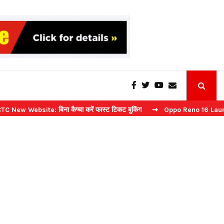
site: बिना कैप्चा करें फास्ट टिकट बुकिंग
⇝ Oppo Reno 16 Launch: 2 जुलाई