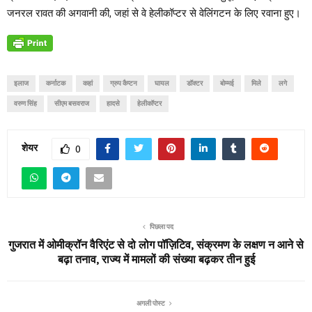
जनरल रावत की अगवानी की, जहां से वे हेलीकॉप्टर से वेलिंगटन के लिए रवाना हुए।
इलाज
कर्नाटक
कहां
ग्रुप कैप्टन
घायल
डॉक्टर
बोम्मई
मिले
लगे
वरुण सिंह
सीएम बसवराज
हादसे
हेलीकॉप्टर
शेयर
0
पिछला पद
गुजरात में ओमीक्रॉन वैरिएंट से दो लोग पॉज़िटिव, संक्रमण के लक्षण न आने से
बढ़ा तनाव, राज्य में मामलों की संख्या बढ़कर तीन हुई
अगली पोस्ट