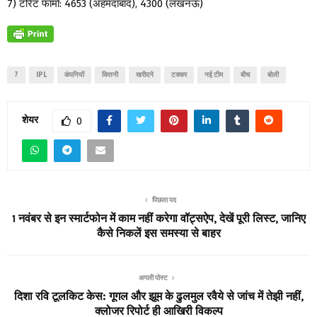
7) टोरेंट फार्मा: 4653 (अहमदाबाद), 4300 (लखनऊ)
7
IPL
कंपनियों
कितनी
खरीदने
टक्कर
नई टीम
बीच
बोली
शेयर
0
पिछला पद
1 नवंबर से इन स्मार्टफोन में काम नहीं करेगा वॉट्सऐप, देखें पूरी लिस्ट, जानिए
कैसे निकलें इस समस्या से बाहर
अगली पोस्ट
दिशा रवि टूलकिट केस: गूगल और झूम के ढुलमुल रवैये से जांच में तेझी नहीं,
क्लोजर रिपोर्ट ही आखिरी विकल्प