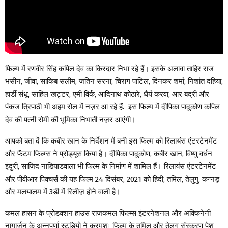
फिल्म में रणवीर सिंह कपिल देव का किरदार निभा रहे हैं। इसके अलावा ताहिर राज
भसीन, जीवा, साकिब सलीम, जतिन सरना, चिराग पाटिल, दिनकर शर्मा, निशांत दहिया,
हार्डी संधू, साहिल खट्टर, एमी विर्क, आदिनाथ कोठारे, धैर्य करवा, आर बद्री और
पंकज त्रिपाठी भी अहम रोल में नज़र आ रहे हैं. इस फिल्म में दीपिका पादुकोण कपिल
देव की पत्नी रोमी की भूमिका निभाती नज़र आएंगी।
आपको बता दें कि कबीर खान के निर्देशन में बनी इस फिल्म को रिलायंस एंटरटेनमेंट
और फैंटम फिल्म्स ने प्रोड्यूस किया है। दीपिका पादुकोण, कबीर खान, विष्णु वर्धन
इंदुरी, साजिद नाडियाडवाला भी फिल्म के निर्माण में शामिल हैं। रिलायंस एंटरटेनमेंट
और पीवीआर पिक्चर्स की यह फिल्म 24 दिसंबर, 2021 को हिंदी, तमिल, तेलुगु, कन्नड़
और मलयालम में 3डी में रिलीज़ होने वाली है।
कमल हासन के प्रोडक्शन हाउस राजकमल फिल्म्स इंटरनेशनल और अक्किनेनी
नागार्जुन के अन्नपूर्णा स्टूडियो ने क्रमशः फिल्म के तमिल और तेलुगु संस्करण पेश