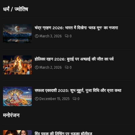
धर्मं / ज्योतिष
चंद्र ग्रहण 2026: भारत में दिखेगा ‘ब्लड मून’ का नजारा
March 3, 2026
0
होलिका दहन 2026: बुराई पर अच्छाई की जीत का पर्व
March 2, 2026
0
सफला एकादशी 2025: शुभ मुहूर्त, पूजा विधि और व्रत कथा
December 15, 2025
0
मनोरंजन
हिंदू युवक की लिंचिंग पर भड़का बॉलीवुड