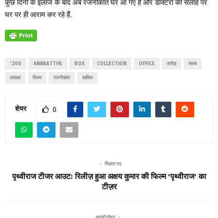
कुछ दिनों के इलाज के बाद अब रजनीकांत घर आ गए हैं और डॉक्टरों की सलाह पर
घर पर ही आराम कर रहे हैं.
' 200
ANNAATTHE
BOX
COLLECTION
OFFICE
करोड़
क्लब
धमाका
फिल्म
रजनीकांत
शामिल
शेयर
0
पिछला पद
पृथ्वीराज टीजर आउट: रिलीज़ हुआ अक्षय कुमार की फिल्म ‘पृथ्वीराज’ का
टीज़र
अगली पोस्ट