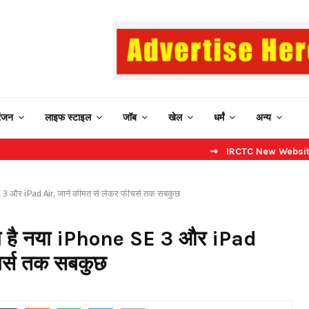
रंजन
लाइफ स्टाइल
जॉब
खेल
धर्मं
अन्य
⇝ IRCTC New Website: बिना कैप्चा 
3 और iPad Air, जानें कीमत से लेकर फीचर्स तक सबकुछ
ा है नया iPhone SE 3 और iPad
चर्स तक सबकुछ