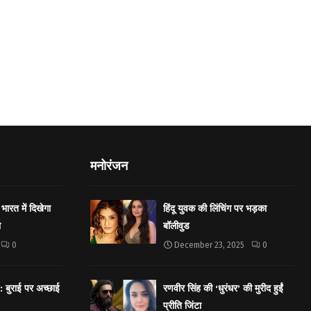
मनोरंजन
भारत में दिखेगा
हिंदू युवक की लिंचिंग पर भड़का
ा
बॉलीवुड
0
December 23, 2025
0
बुराई पर अच्छाई
रणवीर सिंह की ‘धुरंधर’ की मुरीद हुईं
प्रीति जिंटा