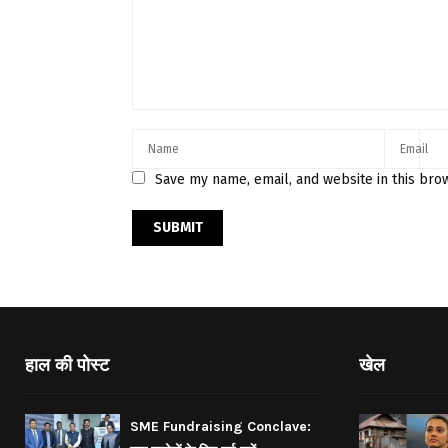
Save my name, email, and website in this bro
हाल की पोस्ट
खेल
SME Fundraising Conclave: