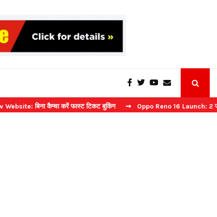
ा कैप्चा करें फास्ट टिकट बुकिंग
⇝ Oppo Reno 16 Launch: 2 जुलाई को भारत