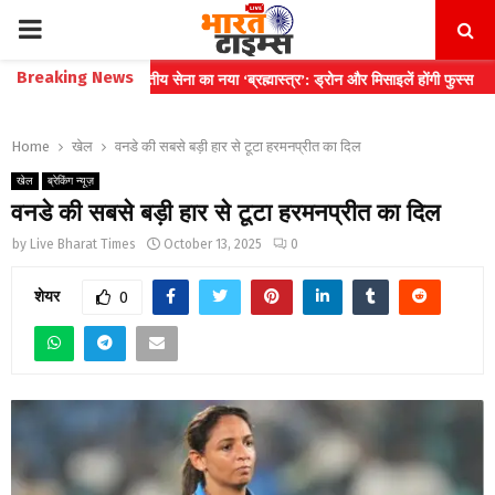
PRIMARY
Breaking News
माल
⇝ भारतीय सेना का नया ‘ब्रह्मास्त्र’: ड्रोन और मिसाइलें होंगी फुस्स
⇝ भारत दौर
MENU
Home
खेल
वनडे की सबसे बड़ी हार से टूटा हरमनप्रीत का दिल
खेल
ब्रेकिंग न्यूज़
वनडे की सबसे बड़ी हार से टूटा हरमनप्रीत का दिल
by
Live Bharat Times
October 13, 2025
0
शेयर
0