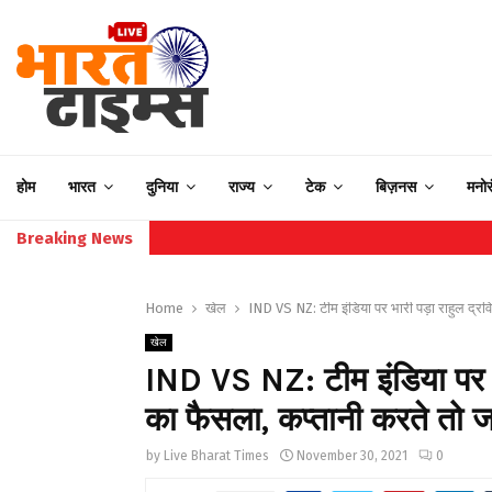
होम
भारत
दुनिया
राज्य
टेक
बिज़नस
मनो
Breaking News
Home
खेल
IND VS NZ: टीम इंडिया पर भारी पड़ा राहुल द्रवि
खेल
IND VS NZ: टीम इंडिया पर भार
का फैसला, कप्तानी करते तो ज
by
Live Bharat Times
November 30, 2021
0